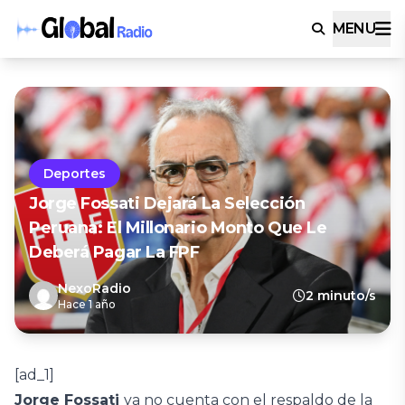
MENU
Deportes
Jorge Fossati Dejará La Selección
Peruana: El Millonario Monto Que Le
Deberá Pagar La FPF
NexoRadio
2 minuto/s
Hace 1 año
[ad_1]
Jorge Fossati
ya no cuenta con el respaldo de la