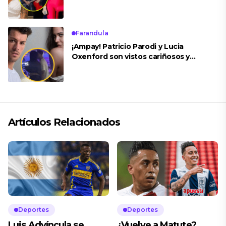
concierto
Farandula
¡Ampay! Patricio Parodi y Lucia
Oxenford son vistos cariñosos y
pasan la noche juntos
Artículos Relacionados
Deportes
Deportes
Luis Advíncula se
¿Vuelve a Matute?