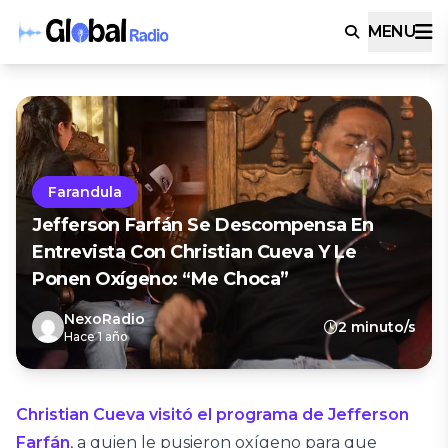
MENU
Farandula
Jefferson Farfán Se Descompensa En
Entrevista Con Christian Cueva Y Le
Ponen Oxígeno: “Me Choca”
NexoRadio
2 minuto/s
Hace 1 año
Christian Cueva visitó el programa de Jefferson
Farfán
, a quien le pusieron oxígeno para que