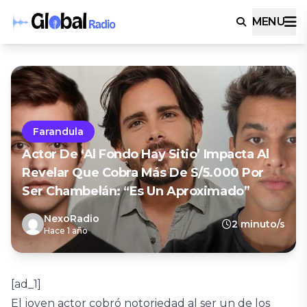
MENU
Farandula
Actor De ‘Al Fondo Hay Sitio’ Impacta Al
Revelar Que Cobra Más De S/5.000 Por
Ser Chambelán: “Es Un Aproximado”
NexoRadio
2 minuto/s
Hace 1 año
[ad_1]
El joven actor cobró notoriedad al ser un de los