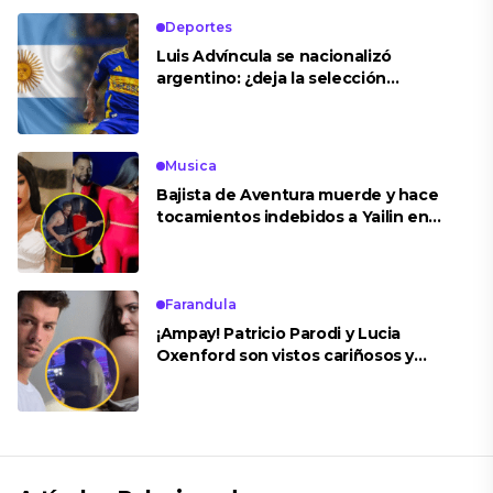
Deportes
Luis Advíncula se nacionalizó
argentino: ¿deja la selección
peruana?
Musica
Bajista de Aventura muerde y hace
tocamientos indebidos a Yailin en
concierto
Farandula
¡Ampay! Patricio Parodi y Lucia
Oxenford son vistos cariñosos y
pasan la noche juntos