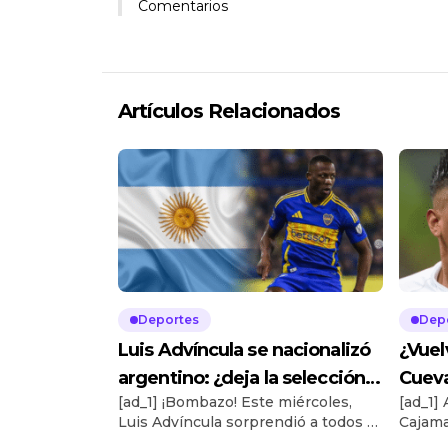
Comentarios
Artículos Relacionados
Deportes
Dep
Luis Advíncula se nacionalizó
¿Vuel
argentino: ¿deja la selección
Cueva
[ad_1] ¡Bombazo! Este miércoles,
[ad_1]
peruana?
Alian
Luis Advíncula sorprendió a todos al
Cajama
obtener la nacionalidad argentina. El
Chimbo