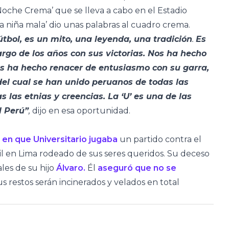
Noche Crema’ que se lleva a cabo en el Estadio
a niña mala’ dio unas palabras al cuadro crema.
tbol, es un mito, una leyenda, una tradición
.
Es
argo de los años con sus victorias. Nos ha hecho
Nos ha hecho renacer de entusiasmo con su garra,
el cual se han unido peruanos de todas las
s las etnias y creencias. La ‘U’ es una de las
l Perú”
,
dijo en esa oportunidad.
a en que Universitario jugaba
un partido contra el
l en Lima rodeado de sus seres queridos. Su deceso
ales de su hijo
Álvaro.
Él
aseguró que no se
s restos serán incinerados y velados en total