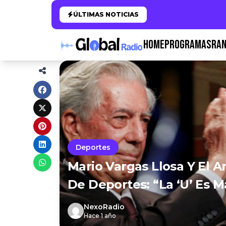
ÚLTIMAS NOTICIAS
HOME
PROGRAMAS
RAN
Deportes
Mario Vargas Llosa Y El A
De Deportes: “La ‘U’ Es 
NexoRadio
Hace 1 año