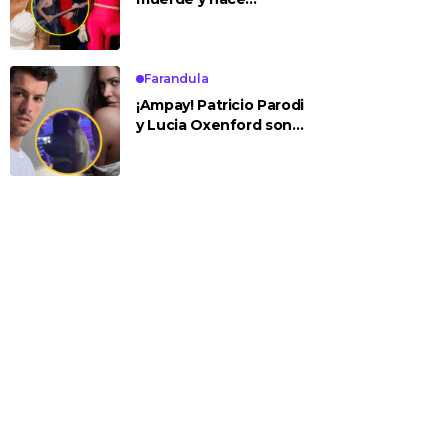
tocamientos indebidos
a Yailin en concierto
Farandula
¡Ampay! Patricio Parodi
y Lucia Oxenford son
vistos cariñosos y pasan
la noche juntos