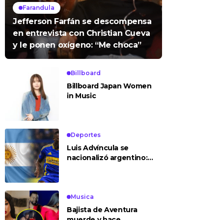
Farandula
Jefferson Farfán se descompensa
en entrevista con Christian Cueva
y le ponen oxígeno: “Me choca”
Billboard
Billboard Japan Women
in Music
Deportes
Luis Advíncula se
nacionalizó argentino:
¿deja la selección
peruana?
Musica
Bajista de Aventura
muerde y hace