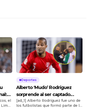
Deportes
su
Alberto ‘Mudo’ Rodríguez
nal:
sorprende al ser captado
cos, el
[ad_1] Alberto Rodríguez fue uno de
bendiciendo a fieles en iglesia
 Lima,
los futbolistas que formó parte de la
selección peruana que clasificó al